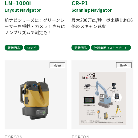
LN−1000i
CR-P1
Layout Navigator
Scanning Navigator
杭ナビシリーズに！グリーンレ
最大200万点/秒 従来機比約16
ーザーを搭載・カメラ！さらに
倍のスキャン速度
ノンプリズムで測定も！
新着商品
杭ナビ
新着商品
計測機器（スキャナー）
販売
販売
TOPCON
TOPCON